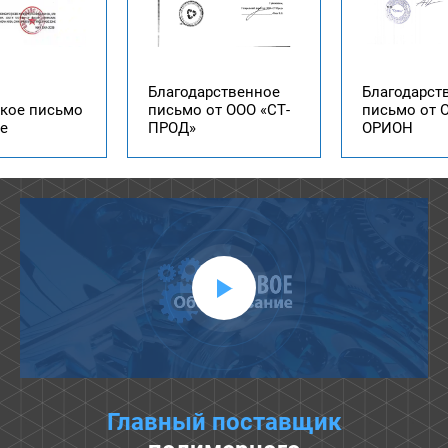
Сертификат
ственное
Благодарственное
ООО «Подол
т ООО «СТ-
письмо от ООО
завод
ОРИОН
оборудован
Главный поставщик